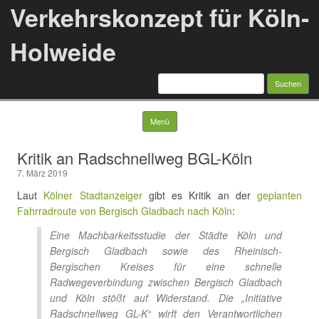
Verkehrskonzept für Köln-
Holweide
Suchen
nach:
Springe zum Inhalt
Menü
Kritik an Radschnellweg BGL-Köln
7. März 2019
Laut
Kölner Stadtanzeiger
gibt es Kritik an der
geplanten
Fahrradroute von Bergisch Gladbach nach Köln
:
Eine Machbarkeitsstudie der Städte Köln und
Bergisch Gladbach sowie des Rheinisch-
Bergischen Kreises für eine schnelle
Radwegeverbindung zwischen Bergisch Gladbach
und Köln stößt auf Widerstand. Die „Initiative
Radschnellweg GL-K“ wirft den Verantwortlichen